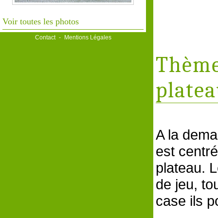
Voir toutes les photos
Contact
-
Mentions Légales
Thème 
platea
A la dema
est centré
plateau. 
de jeu, to
case ils p