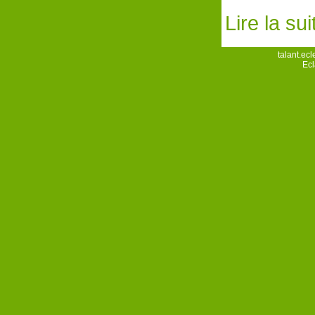
Lire la su
talant.ecle
Ecl